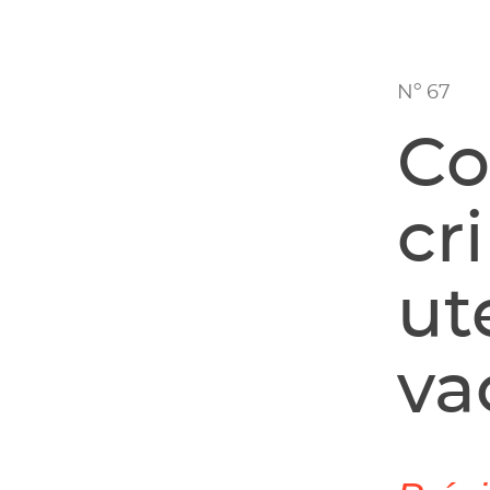
Nº 67
Co
cr
ut
va