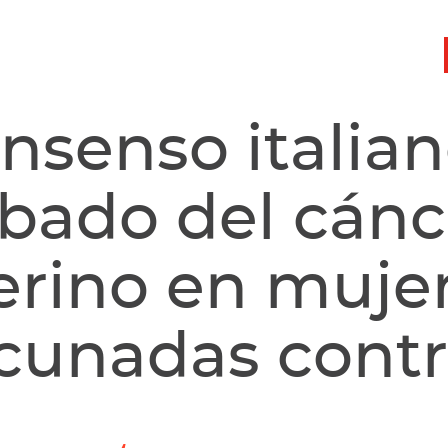
nsenso italian
ibado del cánc
erino en muje
cunadas contr