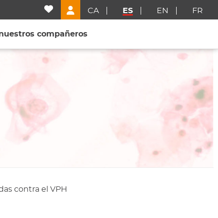
CA
ES
EN
FR
 nuestros compañeros
das contra el VPH