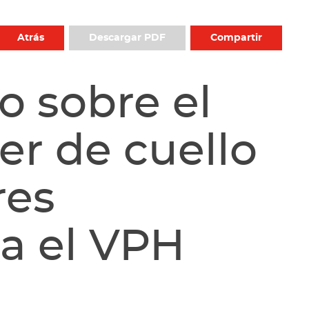
Atrás
Descargar PDF
Compartir
o sobre el
er de cuello
res
a el VPH