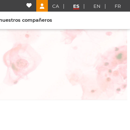
CA
ES
EN
FR
 nuestros compañeros