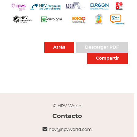
Atrás
Descargar PDF
Compartir
© HPV World
Contacto
hpv@hpvworld.com