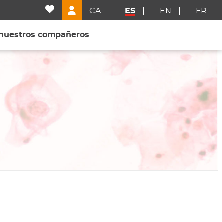
CA
ES
EN
FR
 nuestros compañeros