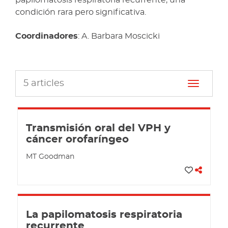
papilomatosis respiratoria recurrente, una
condición rara pero significativa.
Coordinadores
: A. Barbara Moscicki
5
articles
Toggle n
Transmisión oral del VPH y
cáncer orofaríngeo
MT Goodman
La papilomatosis respiratoria
recurrente