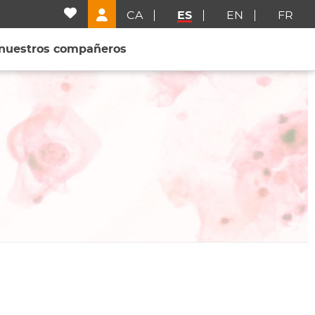
CA
ES
EN
FR
 nuestros compañeros