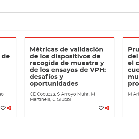
l
Métricas de validación
Pru
 de
de los dispositivos de
del
u
recogida de muestra y
el 
l
de los ensayos de VPH:
cue
desafíos y
mue
oportunidades
pro
no
CE Cocuzza, S Arroyo Muhr, M
M Arb
Martinelli, C Giubbi